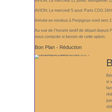
AVION: Le mercredi 22 juillet: Montpellie
AVION: Le mercredi 5 aout: Paris CDG 16H
Arrivée en minibus à Perpignan nord vers 
Au vue de l’horaire tardif de départ depuis P
nous contacter si besoin de cette option.
Bon Plan - Réduction
B
Bén
si
fam
réd
par
réd