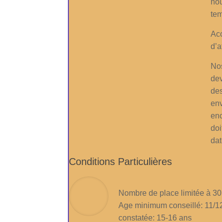
nou
te
Ac
d’a
Nos
dev
des
env
enc
doi
dat
Conditions Particulières
Nombre de place limitée à 30
Age minimum conseillé: 11/12
constatée: 15-16 ans