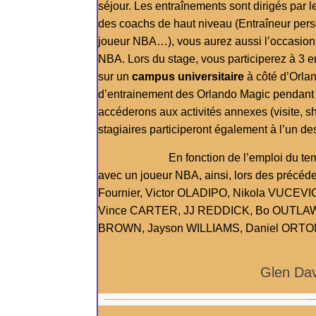
séjour. Les entraînements sont dirigés par 
des coachs de haut niveau (Entraîneur pers
joueur NBA…), vous aurez aussi l’occasion d
NBA. Lors du stage, vous participerez à 3 
sur un
campus universitaire
à côté d’Orla
d’entrainement des Orlando Magic pendant l
accéderons aux activités annexes (visite, s
stagiaires participeront également à l’un d
En fonction de l’emploi du temps de 
avec un joueur NBA, ainsi, lors des précéden
Fournier, Victor OLADIPO, Nikola VUCEV
Vince CARTER, JJ REDDICK, Bo OUTLA
BROWN, Jayson WILLIAMS, Daniel ORT
Glen Dav