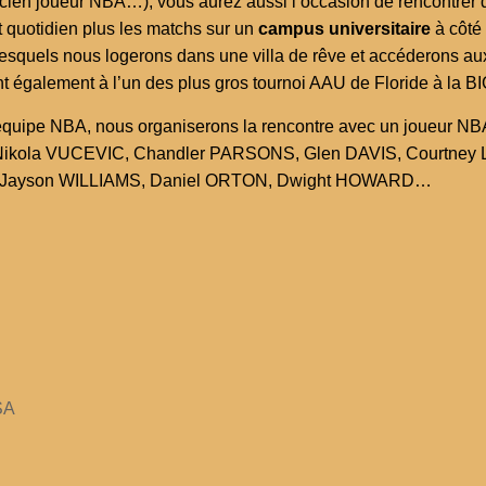
cien joueur NBA…), vous aurez aussi l’occasion de rencontrer d
t quotidien plus les matchs sur un
campus universitaire
à côté
squels nous logerons dans une villa de rêve et accéderons aux 
ront également à l’un des plus gros tournoi AAU de Floride à la
A, nous organiserons la rencontre avec un joueur NBA, ains
IPO, Nikola VUCEVIC, Chandler PARSONS, Glen DAVIS, Court
ayson WILLIAMS, Daniel ORTON, Dwight HOWARD…