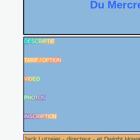
Du Mercre
DESCRIPTIF
TARIF / OPTION
VIDEO
PHOTOS
INSCRIPTION
Jack Lutzeier - directeur - et Dwight How