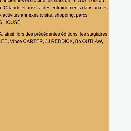
’anciennes et d’actuelles stars de la NBA. Lors du
 d’Orlando et aussi à des entrainements dans un des
activités annexes (visite, shopping, parcs
 BIG HOUSE!
i, lors des précédentes éditions, les stagiaires
ney LEE, Vince CARTER, JJ REDDICK, Bo OUTLAW,