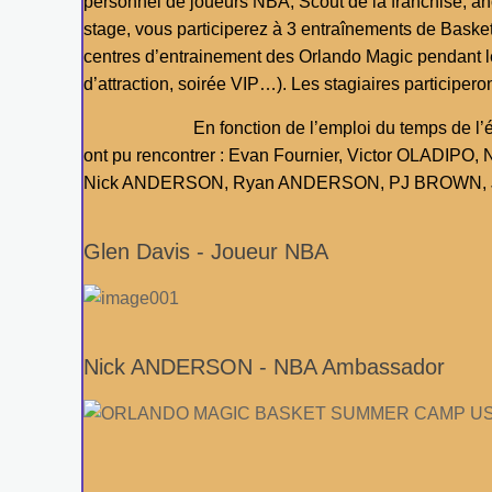
personnel de joueurs NBA, Scout de la franchise, an
stage, vous participerez à 3 entraînements de Baske
centres d’entrainement des Orlando Magic pendant le
d’attraction, soirée VIP…). Les stagiaires participe
En fonction de l’emploi du temps de l’équipe NB
ont pu rencontrer : Evan Fournier, Victor OLAD
Nick ANDERSON, Ryan ANDERSON, PJ BROWN, J
Glen Davis - Joueur NBA
Nick ANDERSON - NBA Ambassador