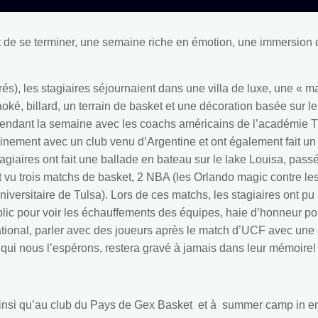
 de se terminer, une semaine riche en émotion, une immersion 
és), les stagiaires séjournaient dans une villa de luxe, une « 
oké, billard, un terrain de basket et une décoration basée sur l
és pendant la semaine avec les coachs américains de l’académi
rainement avec un club venu d’Argentine et ont également fait u
tagiaires ont fait une ballade en bateau sur le lake Louisa, pass
et vu trois matchs de basket, 2 NBA (les Orlando magic contre l
universitaire de Tulsa). Lors de ces matchs, les stagiaires ont 
public pour voir les échauffements des équipes, haie d’honneur 
national, parler avec des joueurs après le match d’UCF avec un
qui nous l’espérons, restera gravé à jamais dans leur mémoire
insi qu’au club du Pays de Gex Basket et à summer camp in eng