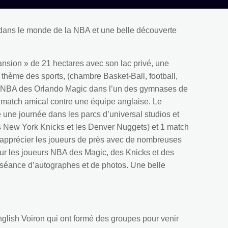
dans le monde de la NBA et une belle découverte
mansion » de 21 hectares avec son lac privé, une
e thème des sports, (chambre Basket-Ball, football,
e TNBA des Orlando Magic dans l’un des gymnases de
n match amical contre une équipe anglaise. Le
é une journée dans les parcs d’universal studios et
es New York Knicks et les Denver Nuggets) et 1 match
pu apprécier les joueurs de près avec de nombreuses
pour les joueurs NBA des Magic, des Knicks et des
e séance d’autographes et de photos. Une belle
!
lish Voiron qui ont formé des groupes pour venir