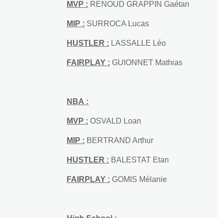
MVP :
RENOUD GRAPPIN 
MIP :
SURROCA Lucas
HUSTLER :
LASSALLE Léo
FAIRPLAY :
GUIONNET Mathias
NBA :
MVP :
OSVALD Loan
MIP :
BERTRAND Arthur
HUSTLER :
BALESTAT Etan
FAIRPLAY :
GOMIS Mélanie