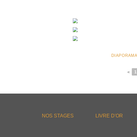
DIAPORAMA
◄
1
NOS STAGES
LIVRE D'OR