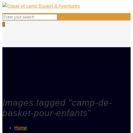
0
Images tagged "camp-de-
basket-pour-enfants"
Home