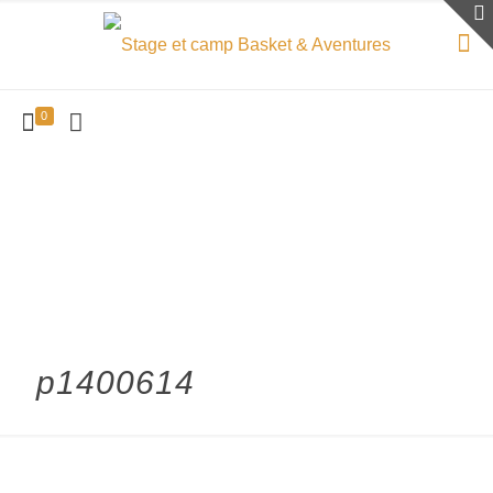
0
p1400614