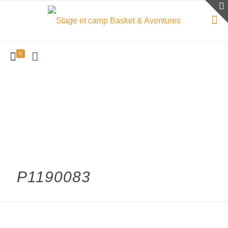
0
P1190083