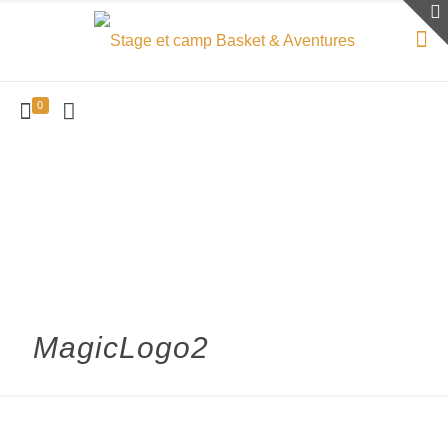
0
MagicLogo2