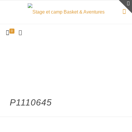
0
P1110645