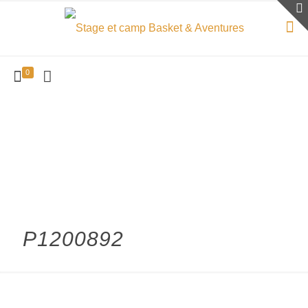
0
P1200892