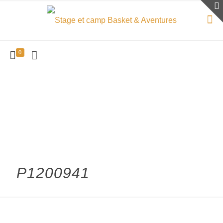
0
P1200941