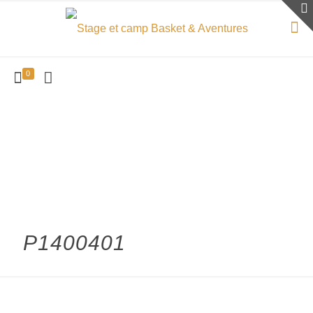
0
P1400401