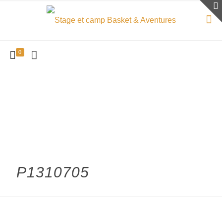
0
P1310705