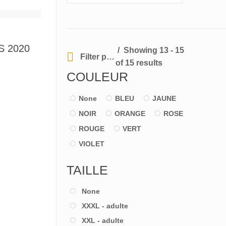
 2020
Showing 13 - 15
Filter products
of 15 results
COULEUR
None
BLEU
JAUNE
NOIR
ORANGE
ROSE
ROUGE
VERT
VIOLET
TAILLE
None
XXXL - adulte
XXL - adulte