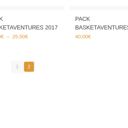
K
PACK
KETAVENTURES 2017
BASKETAVENTURES
Plage
0
€
–
25,00
€
40,00
€
de
prix :
20,00€
à
1
2
25,00€