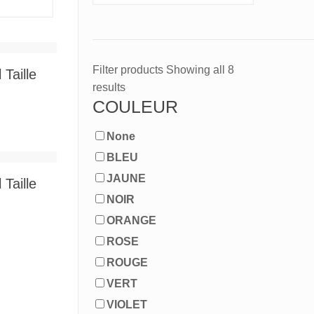
Filter products
Showing all 8
 Taille
results
COULEUR
None
BLEU
JAUNE
 Taille
NOIR
ORANGE
ROSE
ROUGE
VERT
VIOLET