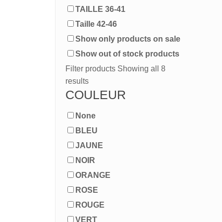
TAILLE 36-41
Taille 42-46
Show only products on sale
Show out of stock products
Filter products
Showing all 8
results
COULEUR
None
BLEU
JAUNE
NOIR
ORANGE
ROSE
ROUGE
VERT