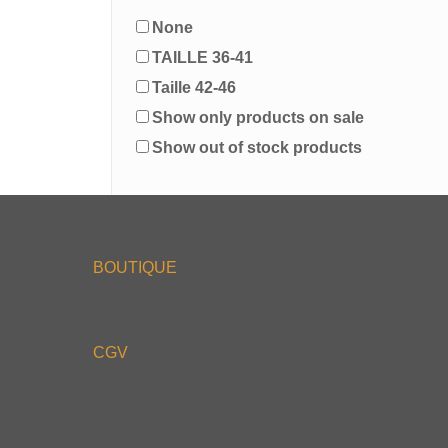
None
TAILLE 36-41
Taille 42-46
Show only products on sale
Show out of stock products
BOUTIQUE
CGV